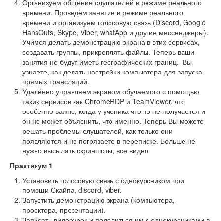
Организуем общение слушателей в режиме реального
времени. Проведём занятие в режиме реального
времени и организуем голосовую связь (Discord, Google
HansOuts, Skype, Viber, whatApp и другие мессенджеры).
Учимся делать демонстрацию экрана в этих сервисах,
создавать группы, прикреплять файлы. Теперь ваши
занятия не будут иметь географических границ. Вы
узнаете, как делать настройки компьютера для запуска
прямых трансляций.
Удалённо управляем экраном обучаемого с помощью
таких сервисов как ChromeRDP и TeamViewer, что
особенно важно, когда у ученика что-то не получается и
он не может объяснить, что именно. Теперь Вы можете
решать проблемы слушателей, как только они
появляются и не погрязаете в переписке. Больше не
нужно высылать скриншоты, все видно
Практикум 1
Установить голосовую связь с однокурсником при
помощи Скайпа, discord, viber.
Запустить демонстрацию экрана (компьютера,
проектора, презентации).
Записать видеоурок и поделиться им с однокурсниками в